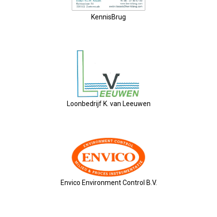
Privé Adressen
KennisBrug
Kascontrole
Flessenpost
Subsidie Van Economie071
Loonbedrijf K. van Leeuwen
UBO-Register (!!)
Netwerkontbijt Rijneke Boulevard
Eerste Meet & Greet Druk Bezocht
Envico Environment Control B.V.
Save The Date(s)