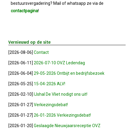
Bestuur
bestuursvergadering? Mail of whatsapp ze via de
contactpagina
!
Statuten
Nieuws
Vernieuwd op de site
IJshal De Vliet Nodigt Ons Uit!
[2026-08-06]
Contact
[2026-06-11]
2026-07-10 OVZ Ledendag
Verkiezingsdebat!
[2026-06-04]
29-05-2026 Ontbijt en bedrijfsbezoek
Geslaagde Nieuwjaarsreceptie OVZ
[2026-05-25]
15-04-2026 ALV!
[2026-02-10]
IJshal De Vliet nodigt ons uit!
Bezoek Aan Mike Van Bemmelen
[2026-01-27]
Verkiezingsdebat!
[2026-01-27]
26-01-2026 Verkiezingsdebat!
2025-01-02 Van De Voorzitter
[2026-01-20]
Geslaagde Nieuwjaarsreceptie OVZ
Bezoek Aan Swetterhage