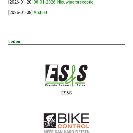
[2026-01-20]
08-01-2026: Nieuwjaarsreceptie
[2026-01-08]
Archief
Winkeltijden Verruimd
Ontbijt Bij De Buren In Leiderdorp!
Leden
Geslaagde Ledendag!
2024-05-15 Bestuursvergadering
Verslag Van ALV 2024
ES&S
Nieuwjaarsreceptie In Sfeer
Prachtige (leden-)dag 2023
Mooi Bezoek Aan Mulder Shipyard