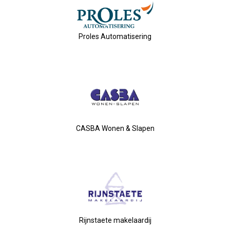
Nieuw Bestuur
ALV 2021
Proles Automatisering
Agenda
2026-07-10 OVZ Ledendag
18-09-2026 Bedrijfsbezoek
CASBA Wonen & Slapen
20-11-2026 Dag Van De Ondernemer
Archief
29-05-2026 Ontbijt En Bedrijfsb
Rijnstaete makelaardij
15-04-2026 ALV!