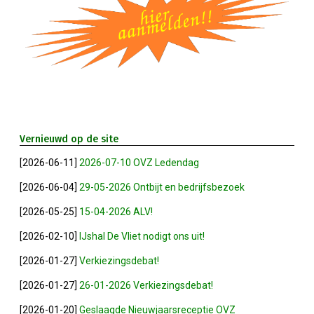
Privé Adressen
Kascontrole
Flessenpost
Subsidie Van Economie071
Vernieuwd op de site
UBO-Register (!!)
[2026-06-11]
2026-07-10 OVZ Ledendag
[2026-06-04]
29-05-2026 Ontbijt en bedrijfsbezoek
Netwerkontbijt Rijneke Boulevard
[2026-05-25]
15-04-2026 ALV!
[2026-02-10]
IJshal De Vliet nodigt ons uit!
Eerste Meet & Greet Druk Bezocht
[2026-01-27]
Verkiezingsdebat!
Save The Date(s)
[2026-01-27]
26-01-2026 Verkiezingsdebat!
[2026-01-20]
Geslaagde Nieuwjaarsreceptie OVZ