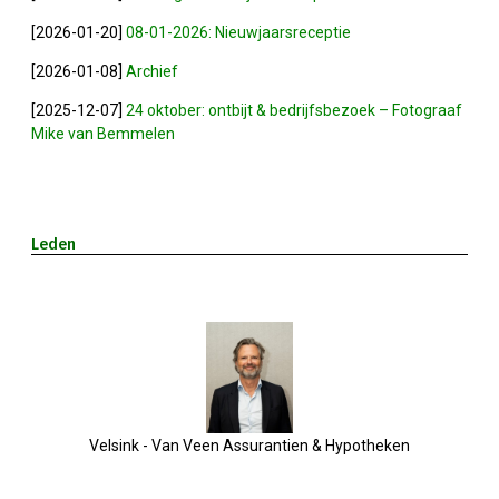
Nieuw Bestuur
[2026-01-20]
08-01-2026: Nieuwjaarsreceptie
ALV 2021
[2026-01-08]
Archief
[2025-12-07]
24 oktober: ontbijt & bedrijfsbezoek – Fotograaf
Agenda
Mike van Bemmelen
2026-07-10 OVZ Ledendag
Leden
18-09-2026 Bedrijfsbezoek
20-11-2026 Dag Van De Ondernemer
Archief
29-05-2026 Ontbijt En Bedrijfsb
Velsink - Van Veen Assurantien & Hypotheken
15-04-2026 ALV!