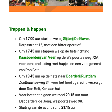
Winkeltijden Verruimd
Ontbijt Bij De Buren In Leiderdorp!
Trappen & happen
Geslaagde Ledendag!
Om
17:00
uur starten we bij
Slijterij De Klaver
,
Dorpsstraat 16, met een bitter aperitief.
Om
17:45
uur stappen we op de fiets richting
2024-05-15 Bestuursvergadering
Kaasboerderij van Veen
op de Weipoortseweg 72A
voor een rondleiding met hapjes en een voorgerecht
Verslag Van ALV 2024
van Ron Belt.
Om
18:45
uur op de fiets naar
Boerderij Rustdam
,
Nieuwjaarsreceptie In Sfeer
Zuidbuurtseweg 34, voor het hoofdgerecht, verzorgd
door Ron Belt, Kok aan huis.
Prachtige (leden-)dag 2023
Voor het toetje gaan we rond
20:15
uur naar
IJsboerderij de Jong, Weipoortseweg 98.
Mooi Bezoek Aan Mulder Shipyard
Sluiting van de avond rond
21:15
uur.