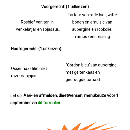
Voorgerecht: (1 uitkiezen)
2023-05-31: Digitaliserings-Vouchers Gaa
Tartaar van rode biet, witte
Rosbief van tonijn,
bonen en emulsie van
Notulen ALV 2023
venkelatjar en sojasaus.
aubergine en rookolie,
frambozendressing.
Na 13 Jaar: Hugo Choufour Stopt Als Voor
Hoofdgerecht: (1 uitkiezen)
Save The Date: 13 April 2023
“Cordon bleu”van aubergine
Ossenhaasfilet met
Eerste Zoeterwoudse Ondernemersontbij
met geitenkaas en
rozemarijnjus.
gedroogde tomaat.
Ledendag 2022: Nieuw Begin
Let op:
Aan- en afmelden, dieetwensen, menukeuze vóór 1
september via
dit formulier
.
ALV 2022 - Notulen
Oplichters Benaderen OVZ