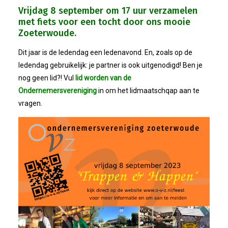
Bestuur
Vrijdag 8 september om 17 uur verzamelen
met fiets voor een tocht door ons mooie
Statuten
Zoeterwoude.
Dit jaar is de ledendag een ledenavond. En, zoals op de
Nieuws
ledendag gebruikelijk: je partner is ook uitgenodigd! Ben je
nog geen lid?! Vul
lid worden van de
IJshal De Vliet Nodigt Ons Uit!
Ondernemersvereniging
in om het lidmaatschqap aan te
vragen.
Verkiezingsdebat!
Geslaagde Nieuwjaarsreceptie OVZ
Bezoek Aan Mike Van Bemmelen
2025-01-02 Van De Voorzitter
Bezoek Aan Swetterhage