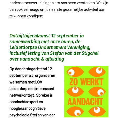
Bestuur
ondernemersverenigingen om ons heen versterken. We zijn
dan ook verheugd om de eerste gezamelijke activiteit aan
Statuten
te kunnen kondigen:
Nieuws
Ontbijtbijeenkomst 12 september in
samenwerking met onze buren, de
IJshal De Vliet Nodigt Ons Uit!
Leiderdorpse Ondernemers Vereniging,
inclusief lezing van Stefan van der Stigchel
over aandacht & afleiding
Verkiezingsdebat!
Op donderdagochtend 12
Geslaagde Nieuwjaarsreceptie OVZ
september a.s. organiseren
we samen met LOV
Bezoek Aan Mike Van Bemmelen
Leiderdorp een interessant
netwerkontbijt. Spreker is
2025-01-02 Van De Voorzitter
aandachtsexpert en
hoogleraar cognitieve
psychologie Stefan van der
Bezoek Aan Swetterhage