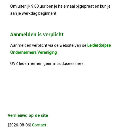
Om uiterlijk 9.00 uur ben je helemaal bijgepraat en kun je
2023-05-31: Digitaliserings-Vouchers Gaa
aan je werkdag beginnen!
Notulen ALV 2023
Aanmelden is verplicht
Na 13 Jaar: Hugo Choufour Stopt Als Voor
Aanmelden verplicht via de website van de
Leiderdorpse
Ondernermers Vereniging
Save The Date: 13 April 2023
OVZ leden nemen geen introducees mee.
Eerste Zoeterwoudse Ondernemersontbij
Ledendag 2022: Nieuw Begin
ALV 2022 - Notulen
Vernieuwd op de site
Oplichters Benaderen OVZ
[2026-08-06]
Contact