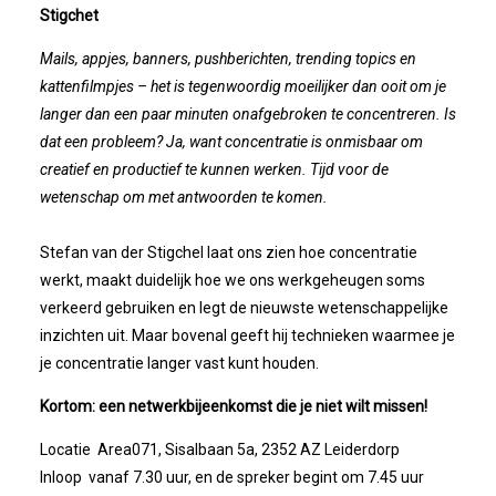
Stigchet
Winkeltijden Verruimd
Mails, appjes, banners, pushberichten, trending topics en
kattenfilmpjes – het is tegenwoordig moeilijker dan ooit om je
Ontbijt Bij De Buren In Leiderdorp!
langer dan een paar minuten onafgebroken te concentreren. Is
dat een probleem? Ja, want concentratie is onmisbaar om
creatief en productief te kunnen werken. Tijd voor de
Geslaagde Ledendag!
wetenschap om met antwoorden te komen.
2024-05-15 Bestuursvergadering
Stefan van der Stigchel laat ons zien hoe concentratie
werkt, maakt duidelijk hoe we ons werkgeheugen soms
Verslag Van ALV 2024
verkeerd gebruiken en legt de nieuwste wetenschappelijke
inzichten uit. Maar bovenal geeft hij technieken waarmee je
Nieuwjaarsreceptie In Sfeer
je concentratie langer vast kunt houden.
Kortom: een netwerkbijeenkomst die je niet wilt missen!
Prachtige (leden-)dag 2023
Locatie Area071, Sisalbaan 5a, 2352 AZ Leiderdorp
Mooi Bezoek Aan Mulder Shipyard
Inloop vanaf 7.30 uur, en de spreker begint om 7.45 uur