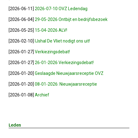
Privé Adressen
[2026-06-11]
2026-07-10 OVZ Ledendag
[2026-06-04]
29-05-2026 Ontbijt en bedrijfsbezoek
Kascontrole
[2026-05-25]
15-04-2026 ALV!
Flessenpost
[2026-02-10]
IJshal De Vliet nodigt ons uit!
[2026-01-27]
Verkiezingsdebat!
Subsidie Van Economie071
[2026-01-27]
26-01-2026 Verkiezingsdebat!
UBO-Register (!!)
[2026-01-20]
Geslaagde Nieuwjaarsreceptie OVZ
[2026-01-20]
08-01-2026: Nieuwjaarsreceptie
Netwerkontbijt Rijneke Boulevard
[2026-01-08]
Archief
Eerste Meet & Greet Druk Bezocht
Save The Date(s)
Leden