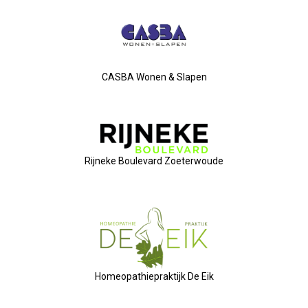
Privé Adressen
Kascontrole
CASBA Wonen & Slapen
Flessenpost
Subsidie Van Economie071
UBO-Register (!!)
Rijneke Boulevard Zoeterwoude
Netwerkontbijt Rijneke Boulevard
Eerste Meet & Greet Druk Bezocht
Save The Date(s)
Homeopathiepraktijk De Eik