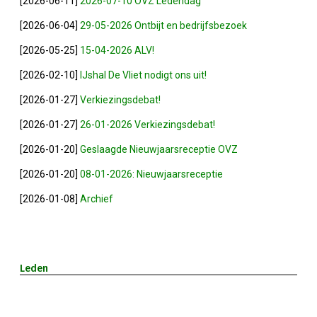
[2026-06-11]
2026-07-10 OVZ Ledendag
2023-05-31: Digitaliserings-Vouchers Gaa
[2026-06-04]
29-05-2026 Ontbijt en bedrijfsbezoek
[2026-05-25]
15-04-2026 ALV!
Notulen ALV 2023
[2026-02-10]
IJshal De Vliet nodigt ons uit!
Na 13 Jaar: Hugo Choufour Stopt Als Voor
[2026-01-27]
Verkiezingsdebat!
[2026-01-27]
26-01-2026 Verkiezingsdebat!
Save The Date: 13 April 2023
[2026-01-20]
Geslaagde Nieuwjaarsreceptie OVZ
[2026-01-20]
08-01-2026: Nieuwjaarsreceptie
Eerste Zoeterwoudse Ondernemersontbij
[2026-01-08]
Archief
Ledendag 2022: Nieuw Begin
ALV 2022 - Notulen
Leden
Oplichters Benaderen OVZ