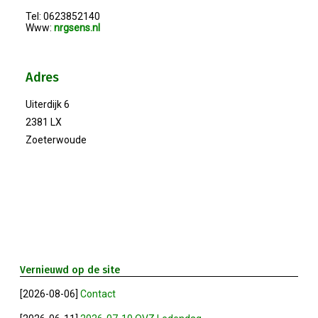
Tel: 0623852140
Www:
nrgsens.nl
Winkeltijden Verruimd
Ontbijt Bij De Buren In Leiderdorp!
Adres
Uiterdijk 6
Geslaagde Ledendag!
2381 LX
Zoeterwoude
2024-05-15 Bestuursvergadering
Verslag Van ALV 2024
Nieuwjaarsreceptie In Sfeer
Prachtige (leden-)dag 2023
Vernieuwd op de site
[2026-08-06]
Contact
Mooi Bezoek Aan Mulder Shipyard