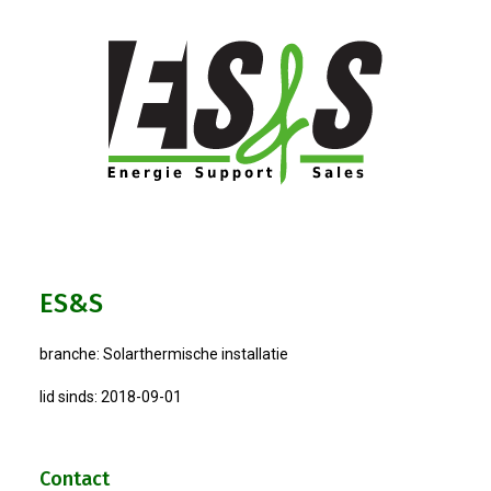
Bestuur
Statuten
Nieuws
IJshal De Vliet Nodigt Ons Uit!
Verkiezingsdebat!
ES&S
Geslaagde Nieuwjaarsreceptie OVZ
branche: Solarthermische installatie
Bezoek Aan Mike Van Bemmelen
lid sinds: 2018-09-01
2025-01-02 Van De Voorzitter
Contact
Bezoek Aan Swetterhage