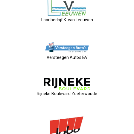
Nieuw Bestuur
ALV 2021
Loonbedrijf K. van Leeuwen
Agenda
2026-07-10 OVZ Ledendag
Versteegen Auto's BV
18-09-2026 Bedrijfsbezoek
20-11-2026 Dag Van De Ondernemer
Rijneke Boulevard Zoeterwoude
Archief
29-05-2026 Ontbijt En Bedrijfsb
15-04-2026 ALV!