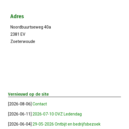
Winkeltijden Verruimd
Adres
Noordbuurtseweg 40a
Ontbijt Bij De Buren In Leiderdorp!
2381 EV
Zoeterwoude
Geslaagde Ledendag!
2024-05-15 Bestuursvergadering
Verslag Van ALV 2024
Nieuwjaarsreceptie In Sfeer
Vernieuwd op de site
[2026-08-06]
Contact
Prachtige (leden-)dag 2023
[2026-06-11]
2026-07-10 OVZ Ledendag
Mooi Bezoek Aan Mulder Shipyard
[2026-06-04]
29-05-2026 Ontbijt en bedrijfsbezoek