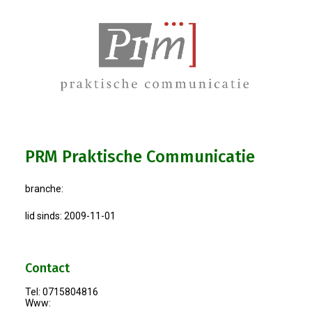
Bestuur
Statuten
Nieuws
IJshal De Vliet Nodigt Ons Uit!
PRM Praktische Communicatie
Verkiezingsdebat!
branche:
Geslaagde Nieuwjaarsreceptie OVZ
lid sinds: 2009-11-01
Bezoek Aan Mike Van Bemmelen
Contact
2025-01-02 Van De Voorzitter
Tel: 0715804816
Www:
Bezoek Aan Swetterhage