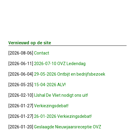
2023-05-31: Digitaliserings-Vouchers Gaa
Notulen ALV 2023
Na 13 Jaar: Hugo Choufour Stopt Als Voor
Vernieuwd op de site
[2026-08-06]
Contact
Save The Date: 13 April 2023
[2026-06-11]
2026-07-10 OVZ Ledendag
[2026-06-04]
29-05-2026 Ontbijt en bedrijfsbezoek
Eerste Zoeterwoudse Ondernemersontbij
[2026-05-25]
15-04-2026 ALV!
Ledendag 2022: Nieuw Begin
[2026-02-10]
IJshal De Vliet nodigt ons uit!
[2026-01-27]
Verkiezingsdebat!
ALV 2022 - Notulen
[2026-01-27]
26-01-2026 Verkiezingsdebat!
Oplichters Benaderen OVZ
[2026-01-20]
Geslaagde Nieuwjaarsreceptie OVZ