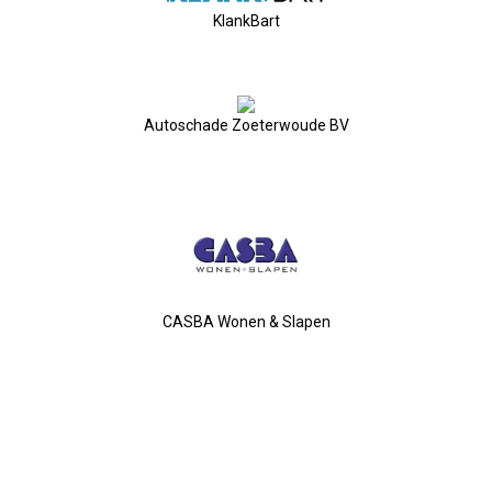
KlankBart
2025-04-09 Géén ALV, Maar....
2025-03-12 Kernbestuur Bijeen
Autoschade Zoeterwoude BV
2025-02-05 Bestuursvergadering
2025-01-23 Besturenbijeenkoms
2025-01-02 Nieuwjaarsreceptie
CASBA Wonen & Slapen
2024-11-21 Regionale Netwerkm
2024-11-15 Ondernemersontbijt
2024-10-17 Bedrijfsbezoek Swet