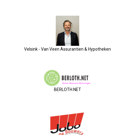
Nieuw Bestuur
ALV 2021
Agenda
Velsink - Van Veen Assurantien & Hypotheken
2026-07-10 OVZ Ledendag
18-09-2026 Bedrijfsbezoek
20-11-2026 Dag Van De Ondernemer
BERLOTH.NET
Archief
29-05-2026 Ontbijt En Bedrijfsb
15-04-2026 ALV!