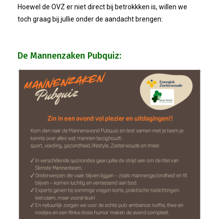
Bestuur
Hoewel de OVZ er niet direct bij betrokkken is, willen we
toch graag bij jullie onder de aandacht brengen:
Statuten
Nieuws
De Mannenzaken Pubquiz:
IJshal De Vliet Nodigt Ons Uit!
Verkiezingsdebat!
Geslaagde Nieuwjaarsreceptie OVZ
Bezoek Aan Mike Van Bemmelen
2025-01-02 Van De Voorzitter
Bezoek Aan Swetterhage