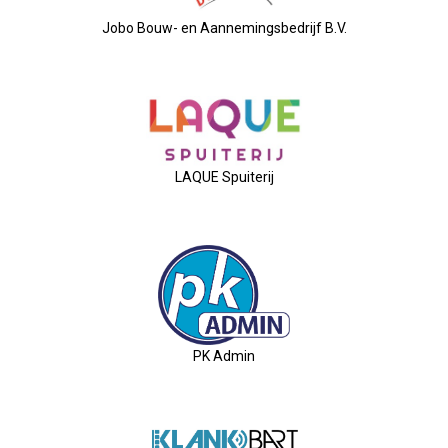
Jobo Bouw- en Aannemingsbedrijf B.V.
26-01-2026 Verkiezingsdebat!
08-01-2026: Nieuwjaarsreceptie
21-11-2025: Ondernemersontbij
LAQUE Spuiterij
05-11-2025: Bestuursvergaderin
03-11-2025: Pubquiz MANNENZ
24 Oktober: Ontbijt & Bedrijfs
PK Admin
Feest: 20 Jaar OVZ!
2025-04-16 ALV