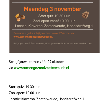
Winkeltijden Verruimd
Ontbijt Bij De Buren In Leiderdorp!
Geslaagde Ledendag!
2024-05-15 Bestuursvergadering
Schrijf jouw team in vóór 27 oktober,
Verslag Van ALV 2024
via
www.samengezondzoeterwoude.nl
Nieuwjaarsreceptie In Sfeer
Start quiz: 19.30 uur
Prachtige (leden-)dag 2023
Zaal open: 19.00 uur
Locatie: Klaverhal Zoeterwoude, Hondsdrafweg 1
Mooi Bezoek Aan Mulder Shipyard