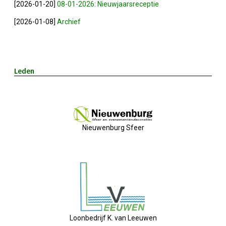
[2026-01-20]
08-01-2026: Nieuwjaarsreceptie
Privé Adressen
[2026-01-08]
Archief
Kascontrole
Flessenpost
Leden
Subsidie Van Economie071
UBO-Register (!!)
Nieuwenburg Sfeer
Netwerkontbijt Rijneke Boulevard
Eerste Meet & Greet Druk Bezocht
Save The Date(s)
Loonbedrijf K. van Leeuwen