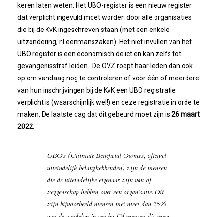
Bestuur
keren laten weten: Het UBO-register is een nieuw register
dat verplicht ingevuld moet worden door alle organisaties
Statuten
die bij de KvK ingeschreven staan (met een enkele
uitzondering, nl eenmanszaken). Het niet invullen van het
Nieuws
UBO register is een economisch delict en kan zelfs tot
gevangenisstraf leiden. De OVZ roept haar leden dan ook
op om vandaag nog te controleren of voor één of meerdere
IJshal De Vliet Nodigt Ons Uit!
van hun inschrijvingen bij de KvK een UBO registratie
verplicht is (waarschijnlijk wel!) en deze registratie in orde te
Verkiezingsdebat!
maken. De laatste dag dat dit gebeurd moet zijn is
26 maart
2022
.
Geslaagde Nieuwjaarsreceptie OVZ
UBO's (Ultimate Beneficial Owners, oftewel
Bezoek Aan Mike Van Bemmelen
uiteindelijk belanghebbenden) zijn de mensen
die de uiteindelijke eigenaar zijn van of
2025-01-02 Van De Voorzitter
zeggenschap hebben over een organisatie. Dit
zijn bijvoorbeeld mensen met meer dan 25%
Bezoek Aan Swetterhage
van de aandelen in een bv. Of mensen die meer