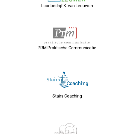
Nieuw Bestuur
Loonbedrijf K. van Leeuwen
ALV 2021
Agenda
PRM Praktische Communicatie
2026-07-10 OVZ Ledendag
18-09-2026 Bedrijfsbezoek
20-11-2026 Dag Van De Ondernemer
Stairs Coaching
Archief
29-05-2026 Ontbijt En Bedrijfsb
15-04-2026 ALV!