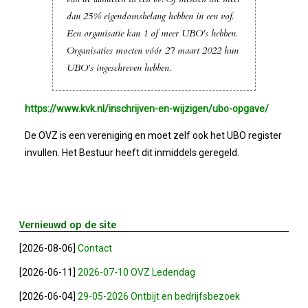
dan 25% eigendomsbelang hebben in een vof.
Winkeltijden Verruimd
Een organisatie kan 1 of meer UBO's hebben.
Organisaties moeten vóór 27 maart 2022 hun
UBO's ingeschreven hebben.
Ontbijt Bij De Buren In Leiderdorp!
Geslaagde Ledendag!
https://www.kvk.nl/inschrijven-en-wijzigen/ubo-opgave/
De OVZ is een vereniging en moet zelf ook het UBO register
2024-05-15 Bestuursvergadering
invullen. Het Bestuur heeft dit inmiddels geregeld.
Verslag Van ALV 2024
Nieuwjaarsreceptie In Sfeer
Vernieuwd op de site
[2026-08-06]
Contact
Prachtige (leden-)dag 2023
[2026-06-11]
2026-07-10 OVZ Ledendag
Mooi Bezoek Aan Mulder Shipyard
[2026-06-04]
29-05-2026 Ontbijt en bedrijfsbezoek