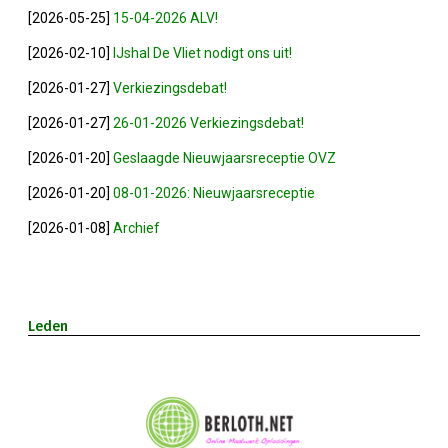
[2026-05-25]
15-04-2026 ALV!
2023-05-31: Digitaliserings-Vouchers Gaa
[2026-02-10]
IJshal De Vliet nodigt ons uit!
Notulen ALV 2023
[2026-01-27]
Verkiezingsdebat!
[2026-01-27]
26-01-2026 Verkiezingsdebat!
Na 13 Jaar: Hugo Choufour Stopt Als Voor
[2026-01-20]
Geslaagde Nieuwjaarsreceptie OVZ
Save The Date: 13 April 2023
[2026-01-20]
08-01-2026: Nieuwjaarsreceptie
[2026-01-08]
Archief
Eerste Zoeterwoudse Ondernemersontbij
Ledendag 2022: Nieuw Begin
Leden
ALV 2022 - Notulen
Oplichters Benaderen OVZ