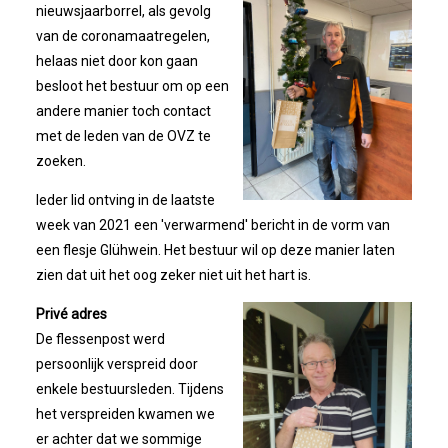
Bestuur
nieuwsjaarborrel, als gevolg
van de coronamaatregelen,
Statuten
helaas niet door kon gaan
besloot het bestuur om op een
Nieuws
andere manier toch contact
met de leden van de OVZ te
zoeken.
IJshal De Vliet Nodigt Ons Uit!
Ieder lid ontving in de laatste
Verkiezingsdebat!
week van 2021 een 'verwarmend' bericht in de vorm van
een flesje Glühwein. Het bestuur wil op deze manier laten
zien dat uit het oog zeker niet uit het hart is.
Geslaagde Nieuwjaarsreceptie OVZ
Privé adres
Bezoek Aan Mike Van Bemmelen
De flessenpost werd
persoonlijk verspreid door
2025-01-02 Van De Voorzitter
enkele bestuursleden. Tijdens
het verspreiden kwamen we
er achter dat we sommige
Bezoek Aan Swetterhage