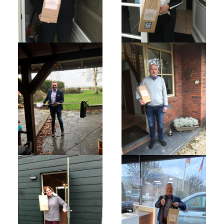
2023-05-31: Digitaliserings-Vouchers Gaa
Notulen ALV 2023
Na 13 Jaar: Hugo Choufour Stopt Als Voor
Save The Date: 13 April 2023
Eerste Zoeterwoudse Ondernemersontbij
Ledendag 2022: Nieuw Begin
ALV 2022 - Notulen
Oplichters Benaderen OVZ