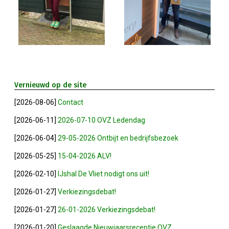
Privé Adressen
Kascontrole
Flessenpost
Vernieuwd op de site
Subsidie Van Economie071
[2026-08-06]
Contact
UBO-Register (!!)
[2026-06-11]
2026-07-10 OVZ Ledendag
[2026-06-04]
29-05-2026 Ontbijt en bedrijfsbezoek
Netwerkontbijt Rijneke Boulevard
[2026-05-25]
15-04-2026 ALV!
Eerste Meet & Greet Druk Bezocht
[2026-02-10]
IJshal De Vliet nodigt ons uit!
[2026-01-27]
Verkiezingsdebat!
Save The Date(s)
[2026-01-27]
26-01-2026 Verkiezingsdebat!
[2026-01-20]
Geslaagde Nieuwjaarsreceptie OVZ