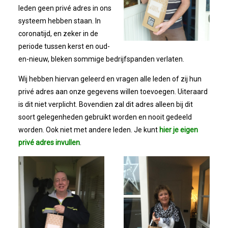
leden geen privé adres in ons
systeem hebben staan. In
Winkeltijden Verruimd
coronatijd, en zeker in de
periode tussen kerst en oud-
Ontbijt Bij De Buren In Leiderdorp!
en-nieuw, bleken sommige bedrijfspanden verlaten.
Geslaagde Ledendag!
Wij hebben hiervan geleerd en vragen alle leden of zij hun
privé adres aan onze gegevens willen toevoegen. Uiteraard
is dit niet verplicht. Bovendien zal dit adres alleen bij dit
2024-05-15 Bestuursvergadering
soort gelegenheden gebruikt worden en nooit gedeeld
worden. Ook niet met andere leden. Je kunt
hier je eigen
Verslag Van ALV 2024
privé adres invullen
.
Nieuwjaarsreceptie In Sfeer
Prachtige (leden-)dag 2023
Mooi Bezoek Aan Mulder Shipyard