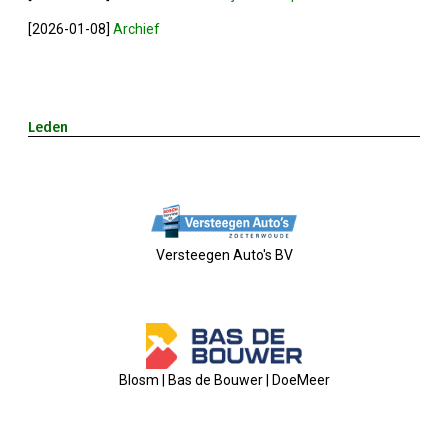
Nieuw Bestuur
[2026-01-08]
Archief
ALV 2021
Agenda
Leden
2026-07-10 OVZ Ledendag
18-09-2026 Bedrijfsbezoek
Versteegen Auto's BV
20-11-2026 Dag Van De Ondernemer
Archief
Blosm | Bas de Bouwer | DoeMeer
29-05-2026 Ontbijt En Bedrijfsb
15-04-2026 ALV!