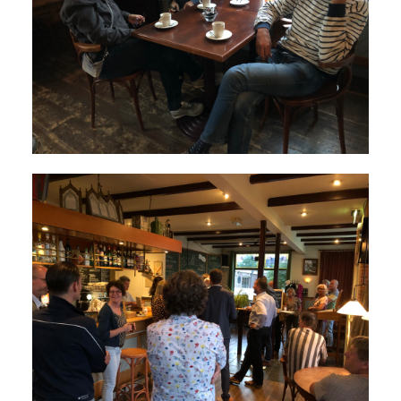
2023-05-31: Digitaliserings-Vouchers Gaa
Notulen ALV 2023
Na 13 Jaar: Hugo Choufour Stopt Als Voor
Save The Date: 13 April 2023
Eerste Zoeterwoudse Ondernemersontbij
Ledendag 2022: Nieuw Begin
ALV 2022 - Notulen
Oplichters Benaderen OVZ