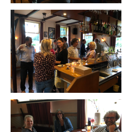
Winkeltijden Verruimd
Ontbijt Bij De Buren In Leiderdorp!
Geslaagde Ledendag!
2024-05-15 Bestuursvergadering
Verslag Van ALV 2024
Nieuwjaarsreceptie In Sfeer
Prachtige (leden-)dag 2023
Mooi Bezoek Aan Mulder Shipyard