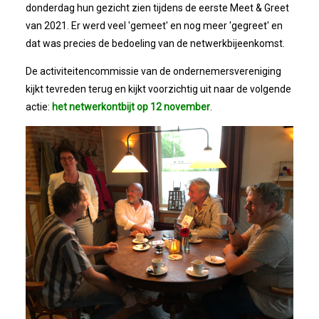
Bestuur
donderdag hun gezicht zien tijdens de eerste Meet & Greet
van 2021. Er werd veel 'gemeet' en nog meer 'gegreet' en
Statuten
dat was precies de bedoeling van de netwerkbijeenkomst.
De activiteitencommissie van de ondernemersvereniging
Nieuws
kijkt tevreden terug en kijkt voorzichtig uit naar de volgende
actie:
het netwerkontbijt op 12 november
.
IJshal De Vliet Nodigt Ons Uit!
Verkiezingsdebat!
Geslaagde Nieuwjaarsreceptie OVZ
Bezoek Aan Mike Van Bemmelen
2025-01-02 Van De Voorzitter
Bezoek Aan Swetterhage