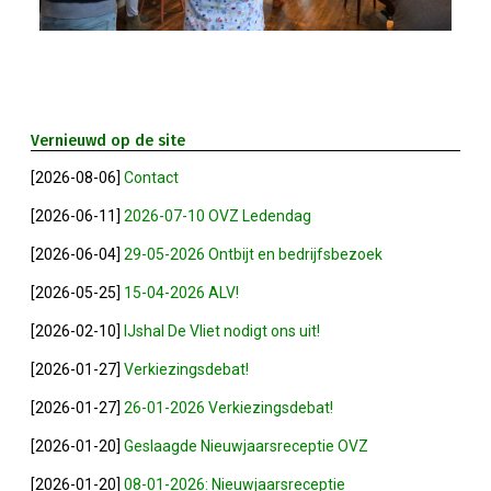
Privé Adressen
Kascontrole
Flessenpost
Vernieuwd op de site
[2026-08-06]
Contact
Subsidie Van Economie071
[2026-06-11]
2026-07-10 OVZ Ledendag
UBO-Register (!!)
[2026-06-04]
29-05-2026 Ontbijt en bedrijfsbezoek
[2026-05-25]
15-04-2026 ALV!
Netwerkontbijt Rijneke Boulevard
[2026-02-10]
IJshal De Vliet nodigt ons uit!
[2026-01-27]
Verkiezingsdebat!
Eerste Meet & Greet Druk Bezocht
[2026-01-27]
26-01-2026 Verkiezingsdebat!
Save The Date(s)
[2026-01-20]
Geslaagde Nieuwjaarsreceptie OVZ
[2026-01-20]
08-01-2026: Nieuwjaarsreceptie