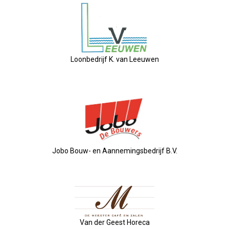
2025-04-09 Géén ALV, Maar....
2025-03-12 Kernbestuur Bijeen
Loonbedrijf K. van Leeuwen
2025-02-05 Bestuursvergadering
2025-01-23 Besturenbijeenkoms
2025-01-02 Nieuwjaarsreceptie
Jobo Bouw- en Aannemingsbedrijf B.V.
2024-11-21 Regionale Netwerkm
2024-11-15 Ondernemersontbijt
2024-10-17 Bedrijfsbezoek Swet
Van der Geest Horeca