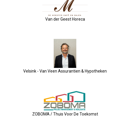
Privé Adressen
Van der Geest Horeca
Kascontrole
Flessenpost
Subsidie Van Economie071
UBO-Register (!!)
Velsink - Van Veen Assurantien & Hypotheken
Netwerkontbijt Rijneke Boulevard
Eerste Meet & Greet Druk Bezocht
Save The Date(s)
ZOBOMA / Thuis Voor De Toekomst