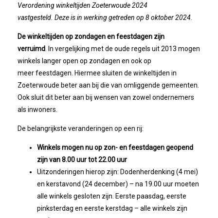
Bestuur
Verordening winkeltijden Zoeterwoude 2024
vastgesteld. Deze is in werking getreden op 8 oktober 2024.
Statuten
De winkeltijden op zondagen en feestdagen zijn
verruimd
. In vergelijking met de oude regels uit 2013 mogen
Nieuws
winkels langer open op zondagen en ook op
meer feestdagen. Hiermee sluiten de winkeltijden in
IJshal De Vliet Nodigt Ons Uit!
Zoeterwoude beter aan bij die van omliggende gemeenten.
Ook sluit dit beter aan bij wensen van zowel ondernemers
Verkiezingsdebat!
als inwoners.
De belangrijkste veranderingen op een rij:
Geslaagde Nieuwjaarsreceptie OVZ
Winkels mogen nu op zon- en feestdagen geopend
zijn van 8.00 uur tot 22.00 uur
Bezoek Aan Mike Van Bemmelen
Uitzonderingen hierop zijn: Dodenherdenking (4 mei)
en kerstavond (24 december) – na 19.00 uur moeten
2025-01-02 Van De Voorzitter
alle winkels gesloten zijn. Eerste paasdag, eerste
pinksterdag en eerste kerstdag – alle winkels zijn
Bezoek Aan Swetterhage