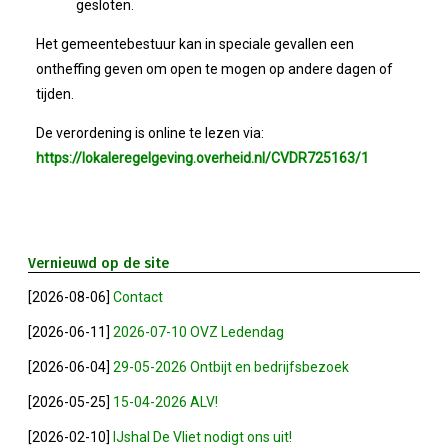
gesloten.
Het gemeentebestuur kan in speciale gevallen een
Winkeltijden Verruimd
ontheffing geven om open te mogen op andere dagen of
tijden.
Ontbijt Bij De Buren In Leiderdorp!
De verordening is online te lezen via:
Geslaagde Ledendag!
https://lokaleregelgeving.overheid.nl/CVDR725163/1
2024-05-15 Bestuursvergadering
Verslag Van ALV 2024
Vernieuwd op de site
[2026-08-06]
Contact
Nieuwjaarsreceptie In Sfeer
[2026-06-11]
2026-07-10 OVZ Ledendag
[2026-06-04]
29-05-2026 Ontbijt en bedrijfsbezoek
Prachtige (leden-)dag 2023
[2026-05-25]
15-04-2026 ALV!
Mooi Bezoek Aan Mulder Shipyard
[2026-02-10]
IJshal De Vliet nodigt ons uit!