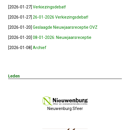
[2026-01-27]
Verkiezingsdebat!
2023-05-31: Digitaliserings-Vouchers Gaa
[2026-01-27]
26-01-2026 Verkiezingsdebat!
Notulen ALV 2023
[2026-01-20]
Geslaagde Nieuwjaarsreceptie OVZ
[2026-01-20]
08-01-2026: Nieuwjaarsreceptie
Na 13 Jaar: Hugo Choufour Stopt Als Voor
[2026-01-08]
Archief
Save The Date: 13 April 2023
Eerste Zoeterwoudse Ondernemersontbij
Leden
Ledendag 2022: Nieuw Begin
ALV 2022 - Notulen
Nieuwenburg Sfeer
Oplichters Benaderen OVZ