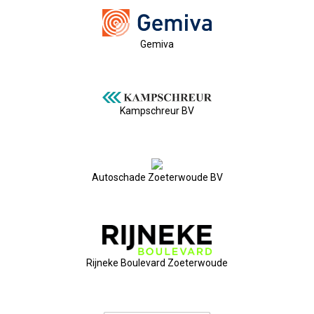
Nieuw Bestuur
ALV 2021
Gemiva
Agenda
Kampschreur BV
2026-07-10 OVZ Ledendag
18-09-2026 Bedrijfsbezoek
Autoschade Zoeterwoude BV
20-11-2026 Dag Van De Ondernemer
Archief
Rijneke Boulevard Zoeterwoude
29-05-2026 Ontbijt En Bedrijfsb
15-04-2026 ALV!