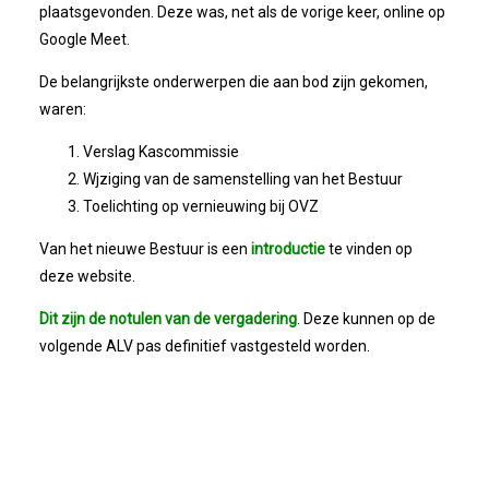
Bestuur
plaatsgevonden. Deze was, net als de vorige keer, online op
Google Meet.
Statuten
De belangrijkste onderwerpen die aan bod zijn gekomen,
waren:
Nieuws
Verslag Kascommissie
Wjziging van de samenstelling van het Bestuur
IJshal De Vliet Nodigt Ons Uit!
Toelichting op vernieuwing bij OVZ
Verkiezingsdebat!
Van het nieuwe Bestuur is een
introductie
te vinden op
deze website.
Geslaagde Nieuwjaarsreceptie OVZ
Dit zijn de notulen van de vergadering
. Deze kunnen op de
volgende ALV pas definitief vastgesteld worden.
Bezoek Aan Mike Van Bemmelen
2025-01-02 Van De Voorzitter
Bezoek Aan Swetterhage