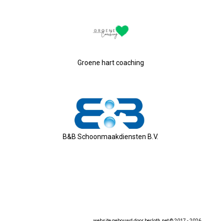
26-01-2026 Verkiezingsdebat!
08-01-2026: Nieuwjaarsreceptie
Groene hart coaching
21-11-2025: Ondernemersontbij
05-11-2025: Bestuursvergaderin
03-11-2025: Pubquiz MANNENZ
B&B Schoonmaakdiensten B.V.
24 Oktober: Ontbijt & Bedrijfs
Feest: 20 Jaar OVZ!
2025-04-16 ALV
website gebouwd door
berloth.net
© 2017 - 2026