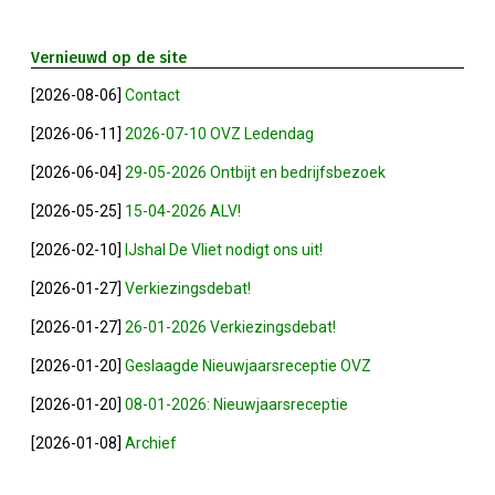
Winkeltijden Verruimd
Vernieuwd op de site
[2026-08-06]
Contact
Ontbijt Bij De Buren In Leiderdorp!
[2026-06-11]
2026-07-10 OVZ Ledendag
Geslaagde Ledendag!
[2026-06-04]
29-05-2026 Ontbijt en bedrijfsbezoek
[2026-05-25]
15-04-2026 ALV!
2024-05-15 Bestuursvergadering
[2026-02-10]
IJshal De Vliet nodigt ons uit!
[2026-01-27]
Verkiezingsdebat!
Verslag Van ALV 2024
[2026-01-27]
26-01-2026 Verkiezingsdebat!
Nieuwjaarsreceptie In Sfeer
[2026-01-20]
Geslaagde Nieuwjaarsreceptie OVZ
[2026-01-20]
08-01-2026: Nieuwjaarsreceptie
Prachtige (leden-)dag 2023
[2026-01-08]
Archief
Mooi Bezoek Aan Mulder Shipyard