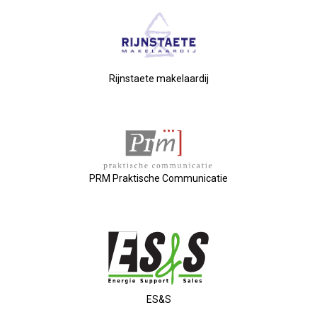
Privé Adressen
Kascontrole
Rijnstaete makelaardij
Flessenpost
Subsidie Van Economie071
UBO-Register (!!)
PRM Praktische Communicatie
Netwerkontbijt Rijneke Boulevard
Eerste Meet & Greet Druk Bezocht
Save The Date(s)
ES&S