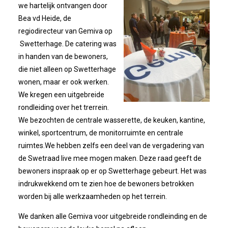
Bestuur
we hartelijk ontvangen door
Bea vd Heide, de
Statuten
regiodirecteur van Gemiva op
Swetterhage. De catering was
Nieuws
in handen van de bewoners,
die niet alleen op Swetterhage
wonen, maar er ook werken.
IJshal De Vliet Nodigt Ons Uit!
We kregen een uitgebreide
rondleiding over het trerrein.
Verkiezingsdebat!
We bezochten de centrale wasserette, de keuken, kantine,
winkel, sportcentrum, de monitorruimte en centrale
Geslaagde Nieuwjaarsreceptie OVZ
ruimtes.We hebben zelfs een deel van de vergadering van
de Swetraad live mee mogen maken. Deze raad geeft de
Bezoek Aan Mike Van Bemmelen
bewoners inspraak op er op Swetterhage gebeurt. Het was
indrukwekkend om te zien hoe de bewoners betrokken
worden bij alle werkzaamheden op het terrein.
2025-01-02 Van De Voorzitter
We danken alle Gemiva voor uitgebreide rondleinding en de
Bezoek Aan Swetterhage