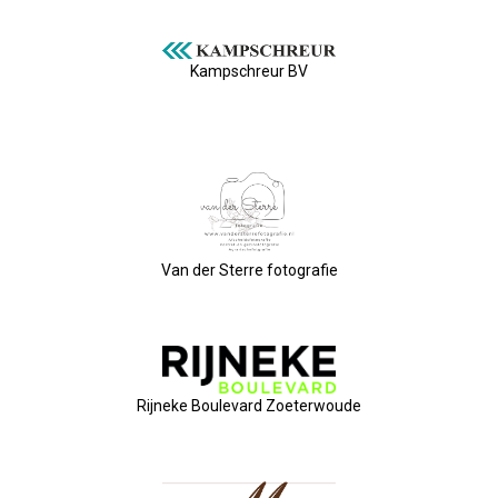
Privé Adressen
Kampschreur BV
Kascontrole
Flessenpost
Subsidie Van Economie071
UBO-Register (!!)
Van der Sterre fotografie
Netwerkontbijt Rijneke Boulevard
Eerste Meet & Greet Druk Bezocht
Rijneke Boulevard Zoeterwoude
Save The Date(s)