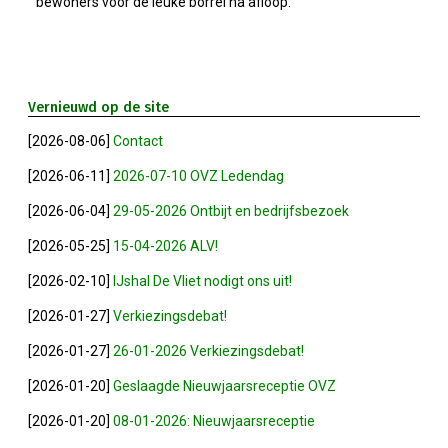
bewoners voor de leuke borrel na afloop.
Winkeltijden Verruimd
Ontbijt Bij De Buren In Leiderdorp!
Vernieuwd op de site
[2026-08-06]
Contact
Geslaagde Ledendag!
[2026-06-11]
2026-07-10 OVZ Ledendag
2024-05-15 Bestuursvergadering
[2026-06-04]
29-05-2026 Ontbijt en bedrijfsbezoek
[2026-05-25]
15-04-2026 ALV!
Verslag Van ALV 2024
[2026-02-10]
IJshal De Vliet nodigt ons uit!
[2026-01-27]
Verkiezingsdebat!
Nieuwjaarsreceptie In Sfeer
[2026-01-27]
26-01-2026 Verkiezingsdebat!
Prachtige (leden-)dag 2023
[2026-01-20]
Geslaagde Nieuwjaarsreceptie OVZ
[2026-01-20]
08-01-2026: Nieuwjaarsreceptie
Mooi Bezoek Aan Mulder Shipyard