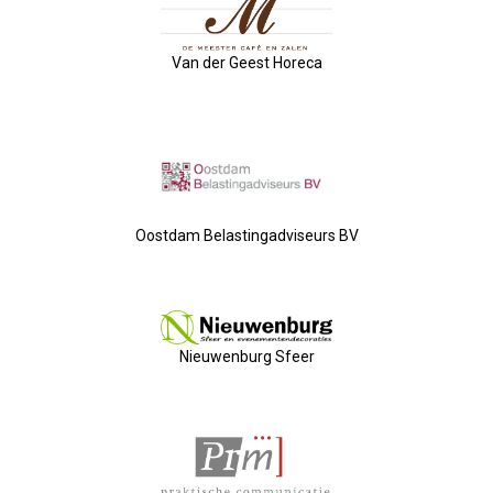
Nieuw Bestuur
ALV 2021
Van der Geest Horeca
Agenda
2026-07-10 OVZ Ledendag
Oostdam Belastingadviseurs BV
18-09-2026 Bedrijfsbezoek
20-11-2026 Dag Van De Ondernemer
Nieuwenburg Sfeer
Archief
29-05-2026 Ontbijt En Bedrijfsb
15-04-2026 ALV!