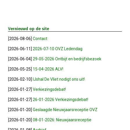
Winkeltijden Verruimd
Vernieuwd op de site
Ontbijt Bij De Buren In Leiderdorp!
[2026-08-06]
Contact
Geslaagde Ledendag!
[2026-06-11]
2026-07-10 OVZ Ledendag
[2026-06-04]
29-05-2026 Ontbijt en bedrijfsbezoek
2024-05-15 Bestuursvergadering
[2026-05-25]
15-04-2026 ALV!
Verslag Van ALV 2024
[2026-02-10]
IJshal De Vliet nodigt ons uit!
[2026-01-27]
Verkiezingsdebat!
Nieuwjaarsreceptie In Sfeer
[2026-01-27]
26-01-2026 Verkiezingsdebat!
Prachtige (leden-)dag 2023
[2026-01-20]
Geslaagde Nieuwjaarsreceptie OVZ
[2026-01-20]
08-01-2026: Nieuwjaarsreceptie
Mooi Bezoek Aan Mulder Shipyard
[2026-01-08]
Archief