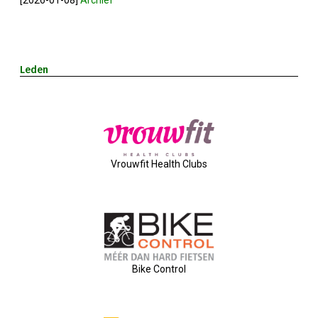
2023-05-31: Digitaliserings-Vouchers Gaa
Notulen ALV 2023
Leden
Na 13 Jaar: Hugo Choufour Stopt Als Voor
Save The Date: 13 April 2023
Vrouwfit Health Clubs
Eerste Zoeterwoudse Ondernemersontbij
Ledendag 2022: Nieuw Begin
ALV 2022 - Notulen
Bike Control
Oplichters Benaderen OVZ