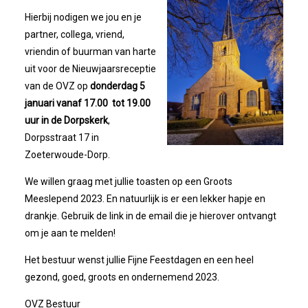
Bestuur
Hierbij nodigen we jou en je
partner, collega, vriend,
Statuten
vriendin of buurman van harte
uit voor de Nieuwjaarsreceptie
Nieuws
van de OVZ op
donderdag 5
januari vanaf 17.00 tot 19.00
IJshal De Vliet Nodigt Ons Uit!
uur in de Dorpskerk
,
Dorpsstraat 17 in
Verkiezingsdebat!
Zoeterwoude-Dorp.
We willen graag met jullie toasten op een Groots
Geslaagde Nieuwjaarsreceptie OVZ
Meeslepend 2023. En natuurlijk is er een lekker hapje en
drankje. Gebruik de link in de email die je hierover ontvangt
Bezoek Aan Mike Van Bemmelen
om je aan te melden!
Het bestuur wenst jullie Fijne Feestdagen en een heel
2025-01-02 Van De Voorzitter
gezond, goed, groots en ondernemend 2023.
Bezoek Aan Swetterhage
OVZ Bestuur