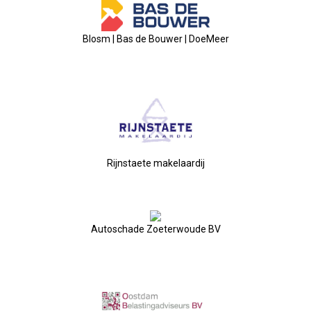
Privé Adressen
Blosm | Bas de Bouwer | DoeMeer
Kascontrole
Flessenpost
Subsidie Van Economie071
UBO-Register (!!)
Rijnstaete makelaardij
Netwerkontbijt Rijneke Boulevard
Autoschade Zoeterwoude BV
Eerste Meet & Greet Druk Bezocht
Save The Date(s)