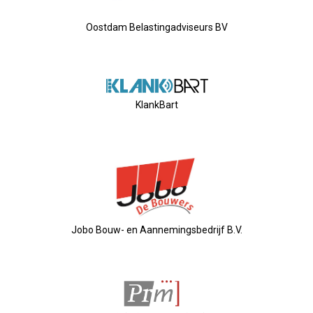
Nieuw Bestuur
Oostdam Belastingadviseurs BV
ALV 2021
Agenda
KlankBart
2026-07-10 OVZ Ledendag
18-09-2026 Bedrijfsbezoek
20-11-2026 Dag Van De Ondernemer
Jobo Bouw- en Aannemingsbedrijf B.V.
Archief
29-05-2026 Ontbijt En Bedrijfsb
15-04-2026 ALV!