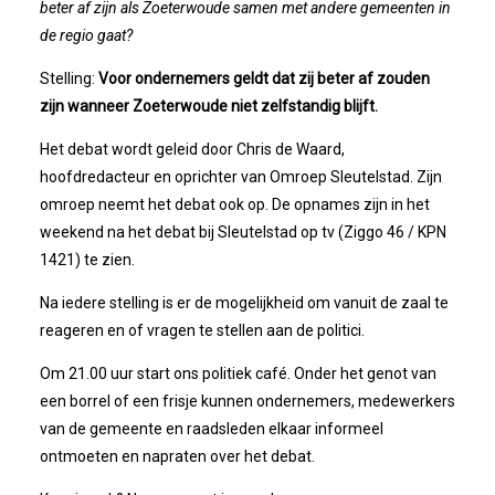
beter af zijn als Zoeterwoude samen met andere gemeenten in
Privé Adressen
de regio gaat?
Kascontrole
Stelling:
Voor ondernemers geldt dat zij beter af zouden
zijn wanneer Zoeterwoude niet zelfstandig blijft.
Flessenpost
Het debat wordt geleid door Chris de Waard,
hoofdredacteur en oprichter van Omroep Sleutelstad. Zijn
Subsidie Van Economie071
omroep neemt het debat ook op. De opnames zijn in het
weekend na het debat bij Sleutelstad op tv (Ziggo 46 / KPN
UBO-Register (!!)
1421) te zien.
Na iedere stelling is er de mogelijkheid om vanuit de zaal te
Netwerkontbijt Rijneke Boulevard
reageren en of vragen te stellen aan de politici.
Om 21.00 uur start ons politiek café. Onder het genot van
Eerste Meet & Greet Druk Bezocht
een borrel of een frisje kunnen ondernemers, medewerkers
van de gemeente en raadsleden elkaar informeel
Save The Date(s)
ontmoeten en napraten over het debat.