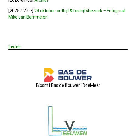
[2025-12-07]
24 oktober: ontbijt & bedrijfsbezoek – Fotograaf
26-01-2026 Verkiezingsdebat!
Mike van Bemmelen
08-01-2026: Nieuwjaarsreceptie
21-11-2025: Ondernemersontbij
Leden
05-11-2025: Bestuursvergaderin
03-11-2025: Pubquiz MANNENZ
Blosm | Bas de Bouwer | DoeMeer
24 Oktober: Ontbijt & Bedrijfs
Feest: 20 Jaar OVZ!
2025-04-16 ALV