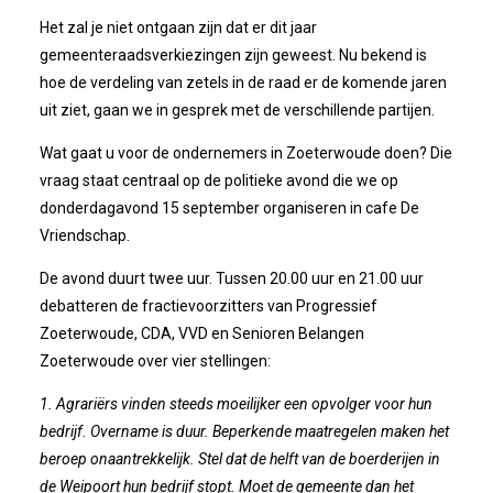
Bestuur
Het zal je niet ontgaan zijn dat er dit jaar
gemeenteraadsverkiezingen zijn geweest. Nu bekend is
Statuten
hoe de verdeling van zetels in de raad er de komende jaren
uit ziet, gaan we in gesprek met de verschillende partijen.
Nieuws
Wat gaat u voor de ondernemers in Zoeterwoude doen? Die
vraag staat centraal op de politieke avond die we op
IJshal De Vliet Nodigt Ons Uit!
donderdagavond 15 september organiseren in cafe De
Vriendschap.
Verkiezingsdebat!
De avond duurt twee uur. Tussen 20.00 uur en 21.00 uur
debatteren de fractievoorzitters van Progressief
Geslaagde Nieuwjaarsreceptie OVZ
Zoeterwoude, CDA, VVD en Senioren Belangen
Zoeterwoude over vier stellingen:
Bezoek Aan Mike Van Bemmelen
1. Agrariërs vinden steeds moeilijker een opvolger voor hun
2025-01-02 Van De Voorzitter
bedrijf. Overname is duur. Beperkende maatregelen maken het
beroep onaantrekkelijk. Stel dat de helft van de boerderijen in
Bezoek Aan Swetterhage
de Weipoort hun bedrijf stopt. Moet de gemeente dan het