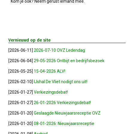
Nieuw Bestuur
Kom je ook? Neem gerust iemand mee.
ALV 2021
Agenda
Vernieuwd op de site
[2026-06-11]
2026-07-10 OVZ Ledendag
2026-07-10 OVZ Ledendag
[2026-06-04]
29-05-2026 Ontbijt en bedrijfsbezoek
18-09-2026 Bedrijfsbezoek
[2026-05-25]
15-04-2026 ALV!
[2026-02-10]
IJshal De Vliet nodigt ons uit!
20-11-2026 Dag Van De Ondernemer
[2026-01-27]
Verkiezingsdebat!
Archief
[2026-01-27]
26-01-2026 Verkiezingsdebat!
[2026-01-20]
Geslaagde Nieuwjaarsreceptie OVZ
29-05-2026 Ontbijt En Bedrijfsb
[2026-01-20]
08-01-2026: Nieuwjaarsreceptie
15-04-2026 ALV!
[2026-01-08]
Archief