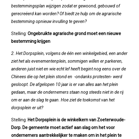
bestemmingsplan wijzigen zodat er gewoond, gebouwd of
gerecreëerd kan worden? Of biedt ze hulp om de agrarische
Winkeltijden Verruimd
bestemming opnieuw invulling te geven?
Ontbijt Bij De Buren In Leiderdorp!
Stelling:
Ongebruikte agrarische grond moet een nieuwe
bestemming krijgen
Geslaagde Ledendag!
2. Het Dorpsplein, volgens de één een winkelgebied, een ander
ziet het als evenementenplein, sommigen willen er parkeren,
2024-05-15 Bestuursvergadering
anderen juist niet en wie echt lef heeft begint nog eens over de
Chinees die op het plein stond en -ondanks protesten- werd
Verslag Van ALV 2024
gesloopt. De afgelopen 10 jaar is er van alles aan het plein
gedaan, maar de ondernemers staan nog steeds niet in de rij
Nieuwjaarsreceptie In Sfeer
om er aan de slag te gaan. Hoe ziet de toekomst van het
dorpsplein er uit?
Prachtige (leden-)dag 2023
Stelling:
Het Dorpsplein is de winkelkern van Zoeterwoude-
Dorp. De gemeente moet actief aan slag om het voor
Mooi Bezoek Aan Mulder Shipyard
ondernemers aantrekkelijker te maken om in het plein te