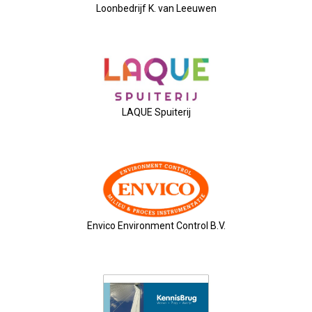
Loonbedrijf K. van Leeuwen
2025-04-09 Géén ALV, Maar....
2025-03-12 Kernbestuur Bijeen
2025-02-05 Bestuursvergadering
LAQUE Spuiterij
2025-01-23 Besturenbijeenkoms
2025-01-02 Nieuwjaarsreceptie
2024-11-21 Regionale Netwerkm
Envico Environment Control B.V.
2024-11-15 Ondernemersontbijt
2024-10-17 Bedrijfsbezoek Swet