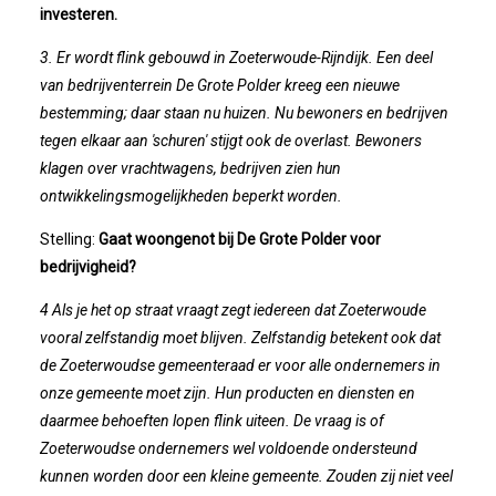
investeren.
2023-05-31: Digitaliserings-Vouchers Gaa
3. Er wordt flink gebouwd in Zoeterwoude-Rijndijk. Een deel
van bedrijventerrein De Grote Polder kreeg een nieuwe
Notulen ALV 2023
bestemming; daar staan nu huizen. Nu bewoners en bedrijven
tegen elkaar aan 'schuren' stijgt ook de overlast. Bewoners
Na 13 Jaar: Hugo Choufour Stopt Als Voor
klagen over vrachtwagens, bedrijven zien hun
ontwikkelingsmogelijkheden beperkt worden.
Save The Date: 13 April 2023
Stelling:
Gaat woongenot bij De Grote Polder voor
bedrijvigheid?
Eerste Zoeterwoudse Ondernemersontbij
4 Als je het op straat vraagt zegt iedereen dat Zoeterwoude
Ledendag 2022: Nieuw Begin
vooral zelfstandig moet blijven. Zelfstandig betekent ook dat
de Zoeterwoudse gemeenteraad er voor alle ondernemers in
ALV 2022 - Notulen
onze gemeente moet zijn. Hun producten en diensten en
daarmee behoeften lopen flink uiteen. De vraag is of
Zoeterwoudse ondernemers wel voldoende ondersteund
Oplichters Benaderen OVZ
kunnen worden door een kleine gemeente. Zouden zij niet veel