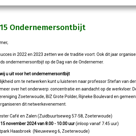
-15 Ondernemersontbijt
mer,
ucces in 2022 en 2023 zetten we de traditie voort. Ook dit jaar organi
ds ondernemersontbijt op de Dag van de Ondernemer.
ij u uit voor het ondernemersontbijt
jkheid om te netwerken kunt u luisteren naar professor Stefan van der S
g meer over het onderwerp: concentratie en aandacht op de werkvloer. D
eniging Zoeterwoude, BIZ Grote Polder, Rijneke Boulevard en gemeen
rganiseren dit netwerkevenement.
ester Café en Zalen (Zuidbuurtseweg 57-58, Zoeterwoude)
g 15 november 2024 van 8.00 - 10.00 uur
(inloop vanaf 7.45 uur)
rtpark Haasbroek (Nieuweweg 6, Zoeterwoude)