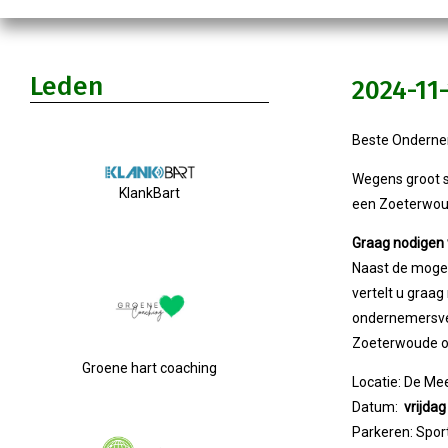
Leden
2024-11
Beste Onderne
Wegens groot s
KlankBart
een Zoeterwou
Graag nodigen w
Naast de mogeli
vertelt u graa
ondernemersver
Zoeterwoude o
Groene hart coaching
Locatie: De Me
Datum:
vrijda
Parkeren: Spo