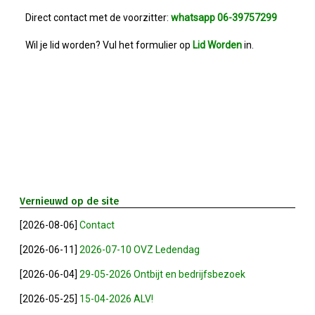
Bestuur
Direct contact met de voorzitter:
whatsapp 06-39757299
Statuten
Wil je lid worden? Vul het formulier op
Lid Worden
in.
Nieuws
IJshal De Vliet Nodigt Ons Uit!
Verkiezingsdebat!
Geslaagde Nieuwjaarsreceptie OVZ
Vernieuwd op de site
[2026-08-06]
Contact
Bezoek Aan Mike Van Bemmelen
[2026-06-11]
2026-07-10 OVZ Ledendag
2025-01-02 Van De Voorzitter
[2026-06-04]
29-05-2026 Ontbijt en bedrijfsbezoek
[2026-05-25]
15-04-2026 ALV!
Bezoek Aan Swetterhage