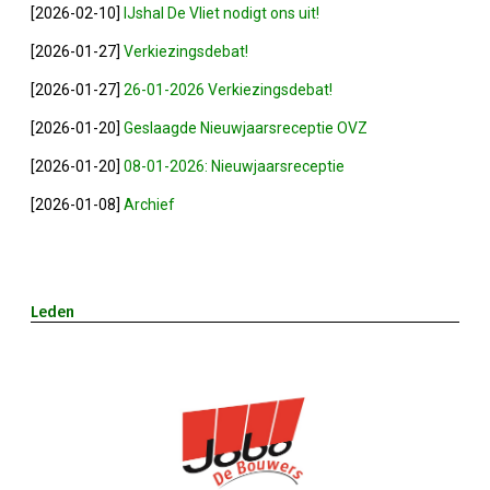
[2026-02-10]
IJshal De Vliet nodigt ons uit!
Winkeltijden Verruimd
[2026-01-27]
Verkiezingsdebat!
[2026-01-27]
26-01-2026 Verkiezingsdebat!
Ontbijt Bij De Buren In Leiderdorp!
[2026-01-20]
Geslaagde Nieuwjaarsreceptie OVZ
[2026-01-20]
08-01-2026: Nieuwjaarsreceptie
Geslaagde Ledendag!
[2026-01-08]
Archief
2024-05-15 Bestuursvergadering
Verslag Van ALV 2024
Leden
Nieuwjaarsreceptie In Sfeer
Prachtige (leden-)dag 2023
Mooi Bezoek Aan Mulder Shipyard