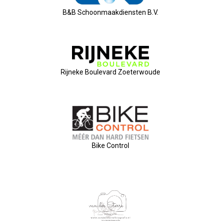
Nieuw Bestuur
B&B Schoonmaakdiensten B.V.
ALV 2021
Agenda
Rijneke Boulevard Zoeterwoude
2026-07-10 OVZ Ledendag
18-09-2026 Bedrijfsbezoek
20-11-2026 Dag Van De Ondernemer
Bike Control
Archief
29-05-2026 Ontbijt En Bedrijfsb
15-04-2026 ALV!