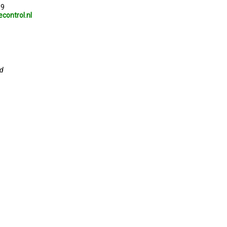
09
control.nl
rd