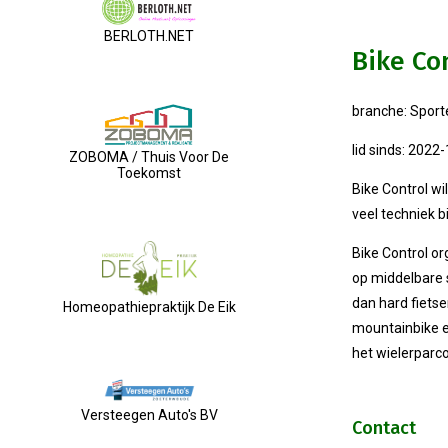
BERLOTH.NET
Bike Co
branche: Sport
lid sinds: 2022
ZOBOMA / Thuis Voor De
Toekomst
Bike Control wi
veel techniek b
Bike Control o
op middelbare 
dan hard fietse
Homeopathiepraktijk De Eik
mountainbike en
het wielerparco
Versteegen Auto's BV
Contact