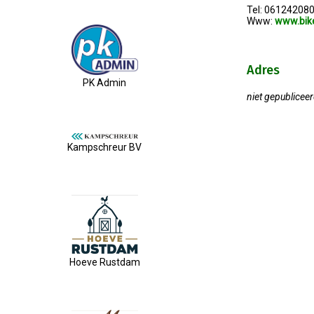
Tel: 06124208
Www:
www.bike
Adres
PK Admin
niet gepublicee
Kampschreur BV
Hoeve Rustdam