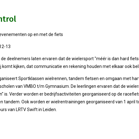
ntrol
evenementen op en met de fiets
-12-13
l de deelnemers laten ervaren dat de wielersport "méér is dan hard fiets
ij komt kijken, dat communicatie en rekening houden met elkaar ook bela
rganiseert Sportklassen wielrennen, tandem fietsen en omgaan met ha
scholen van VMBO t/m Gymnasium. De leerlingen ervaren dat de wieler
n" is. Verder worden er bedrijfsactiviteiten georganiseerd op de racefiet
 tandem. Ook worden er wielrentrainingen georganiseerd van 1 april tot
urs van LRTV Swift in Leiden.