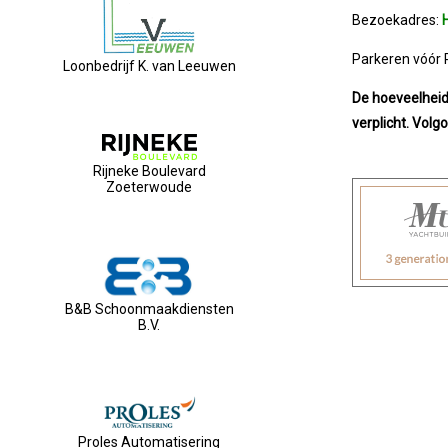
Bezoekadres:
Parkeren vóór R
Loonbedrijf K. van Leeuwen
De hoeveelheid
verplicht. Volg
Rijneke Boulevard
Zoeterwoude
B&B Schoonmaakdiensten
B.V.
Proles Automatisering