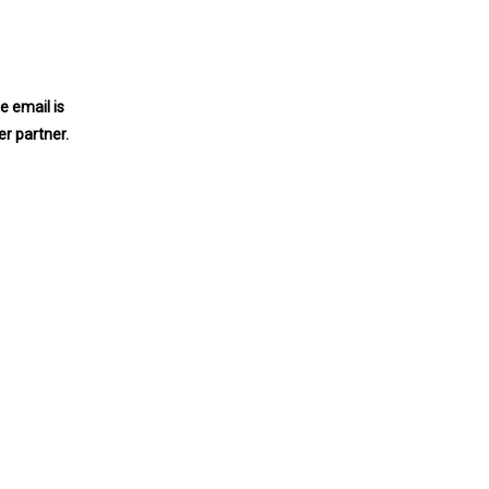
e email is
r partner.