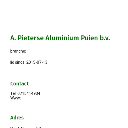
Bestuur
Statuten
Nieuws
A. Pieterse Aluminium Puien b.v.
IJshal De Vliet Nodigt Ons Uit!
branche:
lid sinds: 2015-07-13
Verkiezingsdebat!
Geslaagde Nieuwjaarsreceptie OVZ
Contact
Tel: 0715414934
Bezoek Aan Mike Van Bemmelen
Www:
2025-01-02 Van De Voorzitter
Adres
Bezoek Aan Swetterhage