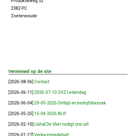
Produktieweg 32
2382 PC
Winkeltijden Verruimd
Zoeterwoude
Ontbijt Bij De Buren In Leiderdorp!
Geslaagde Ledendag!
2024-05-15 Bestuursvergadering
Vernieuwd op de site
Verslag Van ALV 2024
[2026-08-06]
Contact
[2026-06-11]
2026-07-10 OVZ Ledendag
Nieuwjaarsreceptie In Sfeer
[2026-06-04]
29-05-2026 Ontbijt en bedrijfsbezoek
Prachtige (leden-)dag 2023
[2026-05-25]
15-04-2026 ALV!
[2026-02-10]
IJshal De Vliet nodigt ons uit!
Mooi Bezoek Aan Mulder Shipyard
[2026-01-27]
Verkiezingsdebat!