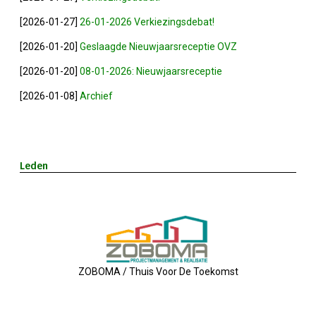
2023-05-31: Digitaliserings-Vouchers Gaa
[2026-01-27]
26-01-2026 Verkiezingsdebat!
[2026-01-20]
Geslaagde Nieuwjaarsreceptie OVZ
Notulen ALV 2023
[2026-01-20]
08-01-2026: Nieuwjaarsreceptie
[2026-01-08]
Archief
Na 13 Jaar: Hugo Choufour Stopt Als Voor
Save The Date: 13 April 2023
Leden
Eerste Zoeterwoudse Ondernemersontbij
Ledendag 2022: Nieuw Begin
ALV 2022 - Notulen
ZOBOMA / Thuis Voor De Toekomst
Oplichters Benaderen OVZ