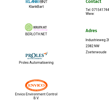
Contact
KlankBart
Tel: 07154174
Www:
Adres
BERLOTH.NET
Industrieweg 2
2382 NW
Zoeterwoude
Proles Automatisering
Envico Environment Control
B.V.